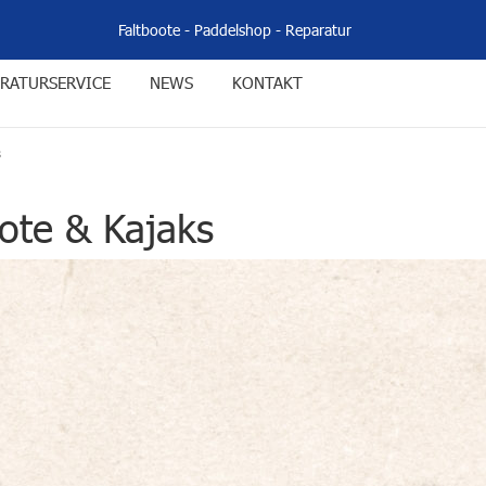
Faltboote
-
Paddelshop
-
Reparatur
RATURSERVICE
NEWS
KONTAKT
s
ote & Kajaks