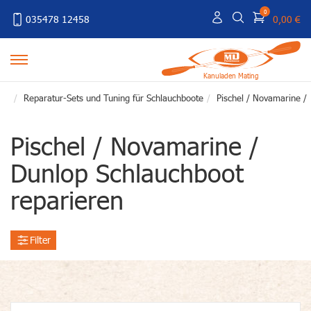
0
035478 12458
0,00 €
Kanuladen Mating
Reparatur-Sets und Tuning für Schlauchboote
Pischel / Novamarine /
Pischel / Novamarine /
Dunlop Schlauchboot
reparieren
Filter