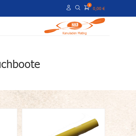
0
0,00 €
Kanuladen Mating
uchboote